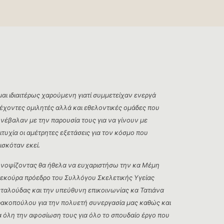
μαι ιδιαιτέρως χαρούμενη γιατί συμμετείχαν ενεργά
έχοντες ομιλητές αλλά και εθελοντικές ομάδες που
νέβαλαν με την παρουσία τους για να γίνουν με
ιτυχία οι αμέτρητες εξετάσεις για τον κόσμο που
ισκόταν εκεί.
νοψίζοντας θα ήθελα να ευχαριστήσω την κα Μέμη
εκούρα πρόεδρο του Συλλόγου Σκελετικής Υγείας
ταλούδας και την υπεύθυνη επικοινωνίας κα Τατιάνα
ακοπούλου για την πολυετή συνεργασία μας καθώς και
α όλη την αφοσίωση τους για όλο το σπουδαίο έργο που