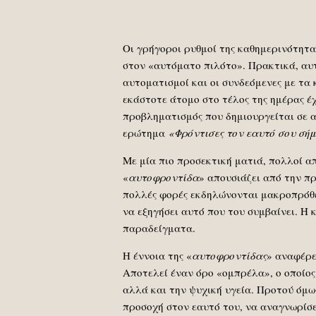
Oι γρήγοροι ρυθμοί της καθημερινότητα
στον «αυτόματο πιλότο». Πρακτικά, αυτ
αυτοματισμοί και οι συνδεόμενες με τα
εκάστοτε άτομο στο τέλος της ημέρας έχ
προβληματισμός που δημιουργείται σε αυ
ερώτημα
«Φρόντισες τον εαυτό σου σή
Με μία πιο προσεκτική ματιά, πολλοί α
«
αυτοφροντίδα
» απουσιάζει από την π
πολλές φορές εκδηλώνονται μακροπρόθεσ
να εξηγήσει αυτό που του συμβαίνει. Η 
παραδείγματα.
Η έννοια της «
αυτοφροντίδας
» αναφέρε
Αποτελεί έναν όρο «ομπρέλα», ο οποίο
αλλά και την ψυχική υγεία. Προτού όμως
προσοχή στον εαυτό του, να αναγνωρίσε