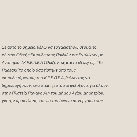
Σε αυτό το σημείο, θέλω να ευχαριστήσω θερμά, το
κέντρο Ειδικής Εκπαίδευσης Παιδιών και Ενηλίκων με
Αναπηρία ( Κ.Ε.Ε.Π.Ε.Α ) Ορίζοντες και το all day cafe “Το
Παρεάκι” το οποίο βαφτίστηκε από τους
εκπαιδευόμενους του Κ.Ε.Ε.Π.Ε.Α, θέλωντας να
δημιουργήσουν, ένα στέκι ζεστό και φιλόξενο, για όλους,
στην Πλατεία Παναγούλη του Δήμου Αγίου Δημητρίου,
για την πρόσκληση και για την άψογη συνεργασία μας.