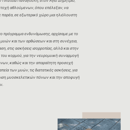
ν Πλατεία Παναγούλη, στον Άγιο Δημήτριο,
ετοχή αθλούμενων, όπου επέλεξαν, να
 παρέα, σε εξωτερικό χώρο μια ηλιόλουστη
το πρόγραμμα ενδυνάμωσης, αρχίσαμε με το
 μυών και των αρθώσεων και στη συνέχεια,
η, στις ασκήσεις ισορροπίας, αλλά και στην
του κορμού, για την νευρομυική συναρμογή
νων, καθώς και την απαραίτητη προσοχή
πεία των μυών, τις διατατικές ασκήσεις, για
ιση μυοσκελετικών πόνων και την αποφυγή
ν.